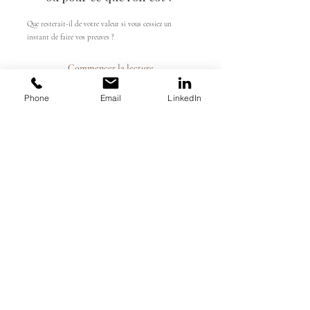
Que resterait-il de votre valeur si vous cessiez un
instant de faire vos preuves ?
Commencer la lecture
Phone
Email
LinkedIn
Tout le monde pense que vous
avez confiance en vous
Certaines personnes paraissent solides. Personne ne