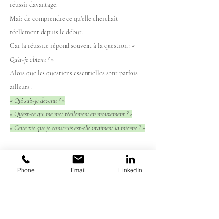
réussir davantage.
Mais de comprendre ce qu'elle cherchait
réellement depuis le début.
Car la réussite répond souvent à la question :
«
Qu'ai-je obtenu ? »
Alors que les questions essentielles sont parfois
ailleurs :
« Qui suis-je devenu ? »
« Qu'est-ce qui me met réellement en mouvement ? »
« Cette vie que je construis est-elle vraiment la mienne ? »
À retenir
Phone
Email
LinkedIn
✓ La réussite ne répond pas toujours aux questions de
valeur personnelle ou de sens.
✓ Certains objectifs servent davantage à réparer une