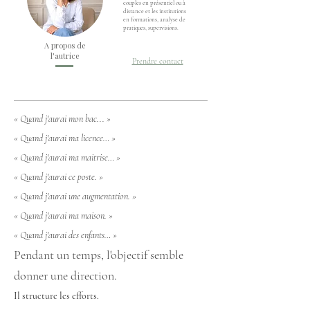
couples en présentiel ou à
distance et les institutions
en formations, analyse de
pratiques, supervisions.
A propos de
l'autrice
Prendre contact
« Quand j'aurai mon bac... »
« Quand j'aurai ma licence… »
« Quand j'aurai ma maitrise… »
« Quand j'aurai ce poste. »
« Quand j'aurai une augmentation. »
« Quand j'aurai ma maison. »
« Quand j'aurai des enfants… »
Pendant un temps, l'objectif semble
donner une direction.
Il structure les efforts.