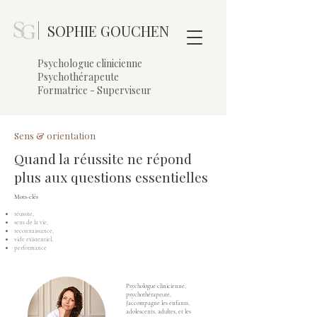
|
SOPHIE GOUCHEN
Psychologue clinicienne
Psychothérapeute
Formatrice - Superviseur
Sens & orientation
Quand la réussite ne répond
plus aux questions essentielles
Mots-clés
réussite,
sens de la vie,
reconnaissance,
vide existentiel,
performance
Psychologue clinicienne,
psychothérapeute,
j'accompagne les enfants,
adolescents, adultes, et les